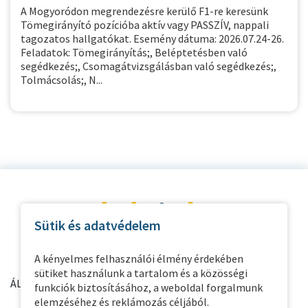
A Mogyoródon megrendezésre kerülő F1-re keresünk
Tömegirányító pozícióba aktív vagy PASSZÍV, nappali
tagozatos hallgatókat. Esemény dátuma: 2026.07.24-26.
Feladatok: Tömegirányítás;, Beléptetésben való
segédkezés;, Csomagátvizsgálásban való segédkezés;,
Tolmácsolás;, N...
Sütik és adatvédelem
A kényelmes felhasználói élmény érdekében
sütiket használunk a tartalom és a közösségi
ÁLTALÁNOS INFORMÁCIÓK
PARTNER OLDALAK
funkciók biztosításához, a weboldal forgalmunk
elemzéséhez és reklámozás céljából.