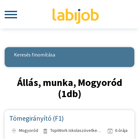
Keresés finomítása
Állás, munka, Mogyoród
(1db)
Tömegirányító (F1)
Mogyoród
TopiWork Iskolaszövetkezet
6 órája