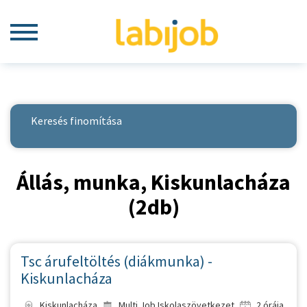
Keresés finomítása
Állás, munka, Kiskunlacháza
(2db)
Tsc árufeltöltés (diákmunka) -
Kiskunlacháza
Kiskunlacháza
Multi Job Iskolaszövetkezet
2 órája