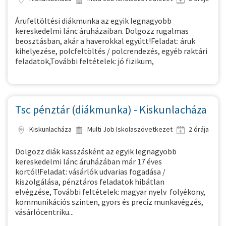
Árufeltöltési diákmunka az egyik legnagyobb
kereskedelmi lánc áruházaiban. Dolgozz rugalmas
beosztásban, akár a haverokkal együtt!Feladat: áruk
kihelyezése, polcfeltöltés / polcrendezés, egyéb raktári
feladatok,További feltételek: jó fizikum,
Tsc pénztár (diákmunka) - Kiskunlacháza
Kiskunlacháza
Multi Job Iskolaszövetkezet
2 órája
Dolgozz diák kasszásként az egyik legnagyobb
kereskedelmi lánc áruházában már 17 éves
kortól!Feladat: vásárlók udvarias fogadása /
kiszolgálása, pénztáros feladatok hibátlan
elvégzése, További feltételek: magyar nyelv folyékony,
kommunikációs szinten, gyors és precíz munkavégzés,
vásárlócentriku...