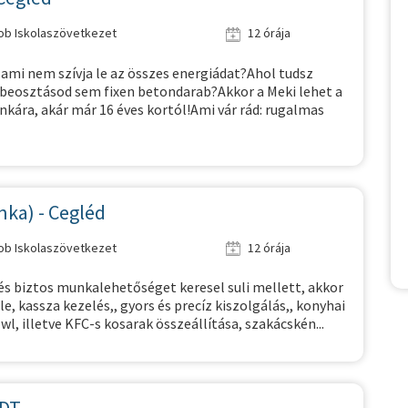
Job Iskolaszövetkezet
12 órája
 ami nem szívja le az összes energiádat?Ahol tudsz
a beosztásod sem fixen betondarab?Akkor a Meki lehet a
kára, akár már 16 éves kortól!Ami vár rád: rugalmas
ka) - Cegléd
Job Iskolaszövetkezet
12 órája
és biztos munkalehetőséget keresel suli mellett, akkor
e, kassza kezelés,, gyors és precíz kiszolgálás,, konyhai
l, illetve KFC-s kosarak összeállítása, szakácskén...