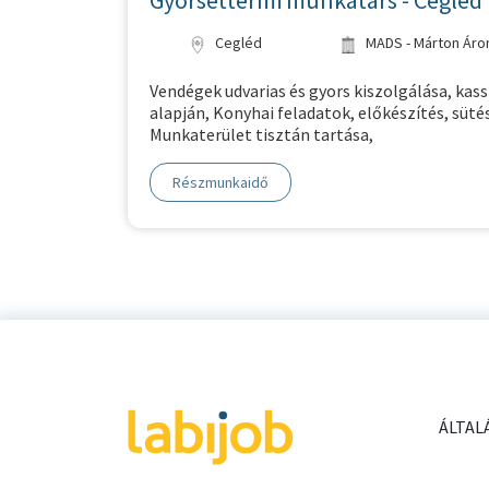
Gyorséttermi munkatárs - Cegléd
Cegléd
MADS - Márton Áron
Vendégek udvarias és gyors kiszolgálása, kass
alapján, Konyhai feladatok, előkészítés, süt
Munkaterület tisztán tartása,
Részmunkaidő
ÁLTAL