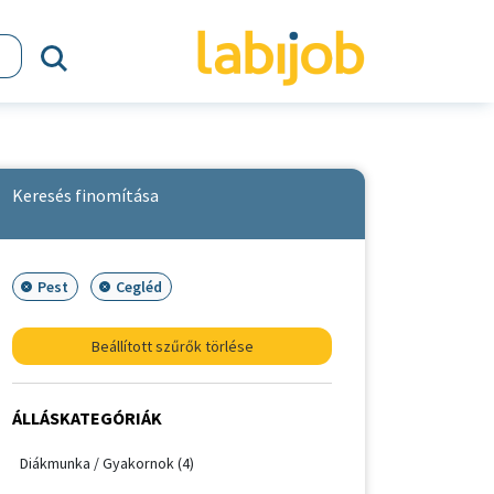
Keresés finomítása
Pest
Cegléd
Beállított szűrők törlése
ÁLLÁSKATEGÓRIÁK
Diákmunka / Gyakornok (4)