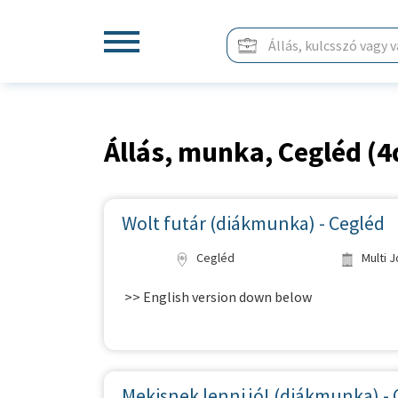
Állás, munka, Cegléd (4
Wolt futár (diákmunka) - Cegléd
Cegléd
Multi 
>> English version down below
Mekisnek lenni jó! (diákmunka) -