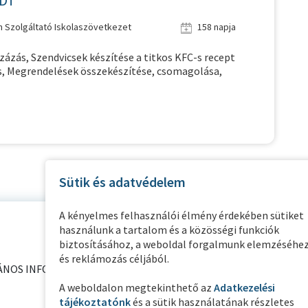
 DT
 Szolgáltató Iskolaszövetkezet
158 napja
zázás, Szendvicsek készítése a titkos KFC-s recept
és, Megrendelések összekészítése, csomagolása,
Sütik és adatvédelem
A kényelmes felhasználói élmény érdekében sütiket
használunk a tartalom és a közösségi funkciók
biztosításához, a weboldal forgalmunk elemzéséhe
és reklámozás céljából.
ÁNOS INFORMÁCIÓK
PARTNER OLDALAK
A weboldalon megtekinthető az
Adatkezelési
tájékoztatónk
és a sütik használatának részletes