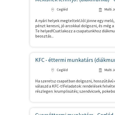
Cegléd
Multi 
A nyári helyek megteltek!Jól jönne egy meló,
pénzt keresni, jó arcokkal dolgozni, és még 
Te helyed!Csatlakozz a csapatunkhoz diákmun
beosztás...
KFC - éttermi munkatárs (diákmun
Cegléd
Multi 
Ha szeretsz csapatban dolgozni, hosszútávú 
válaszd a KFC-t!Feladatok: rendelések felvétel
részlegen: krumplisütés; szendvicsek, pokebow