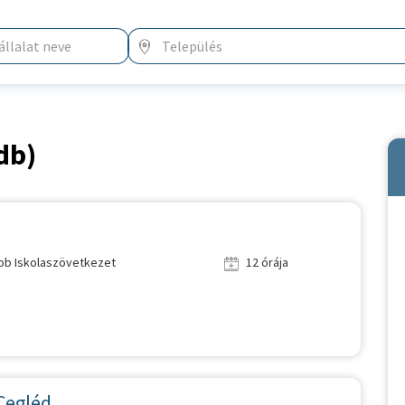
db)
Job Iskolaszövetkezet
12 órája
 Cegléd