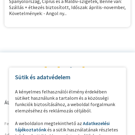
Spanyolország, Ciprus és a Maldív-szigetek, Benne van:
Szállás + étkezés biztosított, Időszak: április-november,
Követelmények: - Angol ny...
Sütik és adatvédelem
A kényelmes felhasználói élmény érdekében
sütiket használunk a tartalom és a közösségi
ÁLTALÁNOS INFORMÁCIÓK
PARTNER OLDALAK
funkciók biztosításához, a weboldal forgalmunk
elemzéséhez és reklámozás céljából.
A weboldalon megtekinthető az
Adatkezelési
Felhasználási feltételek
tájékoztatónk
és a sütik használatának részletes
Adatkezelési Tájékoztató