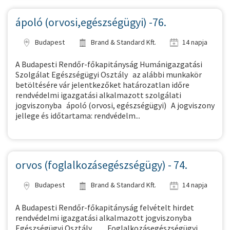
ápoló (orvosi,egészségügyi) -76.
Budapest
Brand & Standard Kft.
14 napja
A Budapesti Rendőr-főkapitányság Humánigazgatási
Szolgálat Egészségügyi Osztály az alábbi munkakör
betöltésére vár jelentkezőket határozatlan időre
rendvédelmi igazgatási alkalmazott szolgálati
jogviszonyba ápoló (orvosi, egészségügyi) A jogviszony
jellege és időtartama: rendvédelm...
orvos (foglalkozásegészségügy) - 74.
Budapest
Brand & Standard Kft.
14 napja
A Budapesti Rendőr-főkapitányság felvételt hirdet
rendvédelmi igazgatási alkalmazott jogviszonyba
Egészségügyi Osztály Foglalkozásegészségügyi