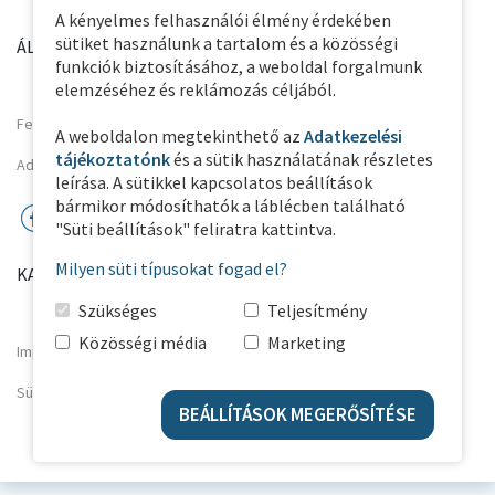
A kényelmes felhasználói élmény érdekében
sütiket használunk a tartalom és a közösségi
ÁLTALÁNOS INFORMÁCIÓK
PARTNER OLDALAK
funkciók biztosításához, a weboldal forgalmunk
elemzéséhez és reklámozás céljából.
Felhasználási feltételek
A weboldalon megtekinthető az
Adatkezelési
tájékoztatónk
és a sütik használatának részletes
Adatkezelési Tájékoztató
leírása. A sütikkel kapcsolatos beállítások
bármikor módosíthatók a láblécben található
"Süti beállítások" feliratra kattintva.
Milyen süti típusokat fogad el?
KAPCSOLAT
Szükséges
Teljesítmény
Közösségi média
Marketing
Impresszum
Süti beállítások
BEÁLLÍTÁSOK MEGERŐSÍTÉSE