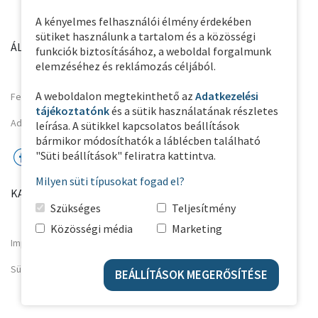
A kényelmes felhasználói élmény érdekében
sütiket használunk a tartalom és a közösségi
ÁLTALÁNOS INFORMÁCIÓK
PARTNER OLDALAK
funkciók biztosításához, a weboldal forgalmunk
elemzéséhez és reklámozás céljából.
A weboldalon megtekinthető az
Adatkezelési
Felhasználási feltételek
tájékoztatónk
és a sütik használatának részletes
Adatkezelési Tájékoztató
leírása. A sütikkel kapcsolatos beállítások
bármikor módosíthatók a láblécben található
"Süti beállítások" feliratra kattintva.
Milyen süti típusokat fogad el?
KAPCSOLAT
Szükséges
Teljesítmény
Közösségi média
Marketing
Impresszum
Süti beállítások
BEÁLLÍTÁSOK MEGERŐSÍTÉSE