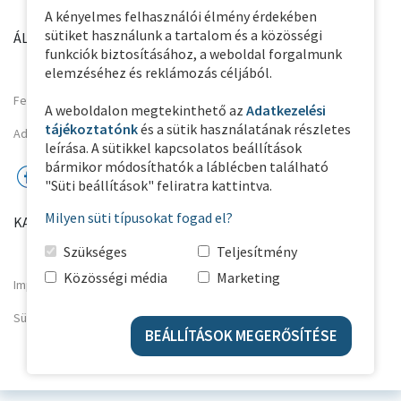
A kényelmes felhasználói élmény érdekében
sütiket használunk a tartalom és a közösségi
ÁLTALÁNOS INFORMÁCIÓK
PARTNER OLDALAK
funkciók biztosításához, a weboldal forgalmunk
elemzéséhez és reklámozás céljából.
Felhasználási feltételek
A weboldalon megtekinthető az
Adatkezelési
tájékoztatónk
és a sütik használatának részletes
Adatkezelési Tájékoztató
leírása. A sütikkel kapcsolatos beállítások
bármikor módosíthatók a láblécben található
"Süti beállítások" feliratra kattintva.
Milyen süti típusokat fogad el?
KAPCSOLAT
Szükséges
Teljesítmény
Közösségi média
Marketing
Impresszum
Süti beállítások
BEÁLLÍTÁSOK MEGERŐSÍTÉSE