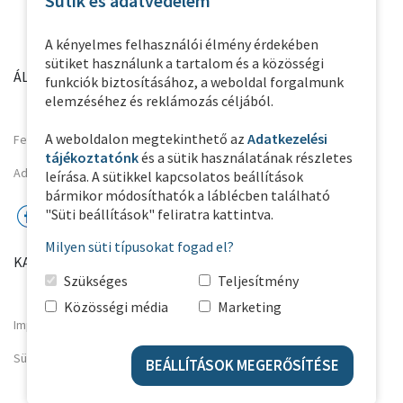
Sütik és adatvédelem
A kényelmes felhasználói élmény érdekében
sütiket használunk a tartalom és a közösségi
ÁLTALÁNOS INFORMÁCIÓK
PARTNER OLDALAK
funkciók biztosításához, a weboldal forgalmunk
elemzéséhez és reklámozás céljából.
A weboldalon megtekinthető az
Adatkezelési
Felhasználási feltételek
tájékoztatónk
és a sütik használatának részletes
Adatkezelési Tájékoztató
leírása. A sütikkel kapcsolatos beállítások
bármikor módosíthatók a láblécben található
"Süti beállítások" feliratra kattintva.
Milyen süti típusokat fogad el?
KAPCSOLAT
Szükséges
Teljesítmény
Közösségi média
Marketing
Impresszum
Süti beállítások
BEÁLLÍTÁSOK MEGERŐSÍTÉSE