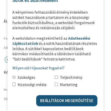
Sütik és adatvédelem
A kényelmes felhasználói élmény érdekében
sütiket használunk a tartalom és a közösségi
ÁLTALÁNOS INFORMÁCIÓK
PARTNER OLDALAK
funkciók biztosításához, a weboldal forgalmunk
elemzéséhez és reklámozás céljából.
A weboldalon megtekinthető az
Adatkezelési
Felhasználási feltételek
tájékoztatónk
és a sütik használatának részletes
Adatkezelési Tájékoztató
leírása. A sütikkel kapcsolatos beállítások
bármikor módosíthatók a láblécben található
"Süti beállítások" feliratra kattintva.
Milyen süti típusokat fogad el?
KAPCSOLAT
Szükséges
Teljesítmény
Közösségi média
Marketing
Impresszum
Süti beállítások
BEÁLLÍTÁSOK MEGERŐSÍTÉSE